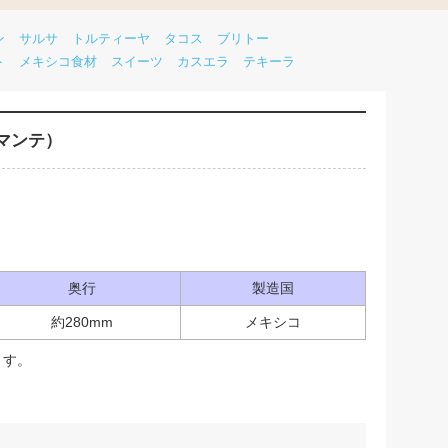
ン
サルサ
トルティーヤ
タコス
ブリトー
ト
メキシコ食材
スイーツ
カスエラ
テキーラ
アマンテ）
奥行
製造国
約280mm
メキシコ
ます。