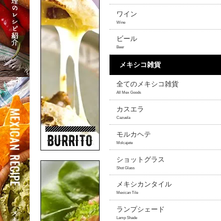
ワイン
Wine
ビール
Beer
メキシコ雑貨
全てのメキシコ雑貨
All Mex Goods
カスエラ
Cazuela
モルカヘテ
Molcajete
ショットグラス
Shot Glass
メキシカンタイル
Mexican Tile
ランプシェード
Lamp Shade