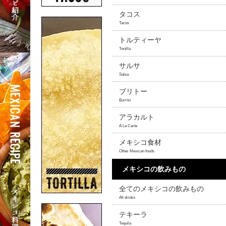
タコス
Tacos
トルティーヤ
Tortilla
サルサ
Salsa
ブリトー
Burrito
アラカルト
A La Carte
メキシコ食材
Other Mexican foods
メキシコの飲みもの
全てのメキシコの飲みもの
All drinks
テキーラ
Tequila