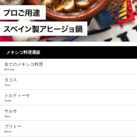
メキシコ料理通販
全てのメキシコ料理
All Foods
タコス
Tacos
トルティーヤ
Tortilla
サルサ
Salsa
ブリトー
Burrito