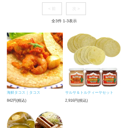
< 前
次 >
全
3
件
1
-
3
表示
海鮮タコス｜タコス
サルサ＆トルティーヤセット
842円(税込)
2,916円(税込)