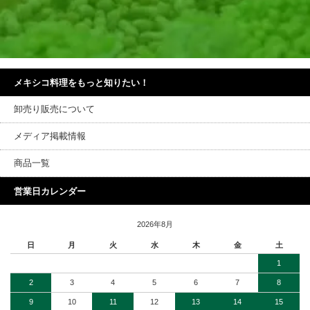
メキシコ料理をもっと知りたい！
卸売り販売について
メディア掲載情報
商品一覧
営業日カレンダー
2026年8月
日
月
火
水
木
金
土
1
2
3
4
5
6
7
8
9
10
11
12
13
14
15