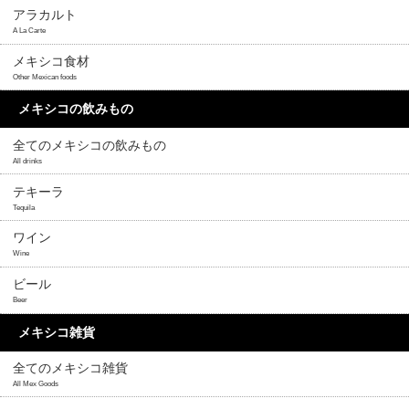
アラカルト
A La Carte
メキシコ食材
Other Mexican foods
メキシコの飲みもの
全てのメキシコの飲みもの
All drinks
テキーラ
Tequila
ワイン
Wine
ビール
Beer
メキシコ雑貨
全てのメキシコ雑貨
All Mex Goods