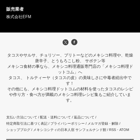
販売業者
株式会社EFM
タコスやサルサ、チョリソー、ブリトーなどのメキシコ料理や、乾燥
唐辛子、とうもろこし粉、 サボテン等
メキシコ食材の事なら、メキシコ料理通販専門店の「メキシコ料理ド
ットコム」へ
タコス、 トルティーヤ（タコスの皮）の美味しさに中毒者続出中で
す！
その他にも、メキシコ料理ドットコムの材料を使ったタコスのレシピ
や作り方・食べ方が満載のメキシコ料理レシピ集もご紹介していま
す。
支払い方法について
/
配送・送料について
/
返品について
/
特定商取引法に基づく表記
/
プライバシーポリシー
/
メルマガ登録・解除
/
ショップブログ
/
メキシコシティの日本人宿 サンフェルナンド館
/
RSS
・
ATOM