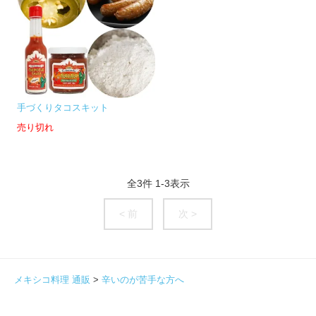
手づくりタコスキット
売り切れ
全
3
件
1
-
3
表示
< 前
次 >
メキシコ料理 通販
>
辛いのが苦手な方へ