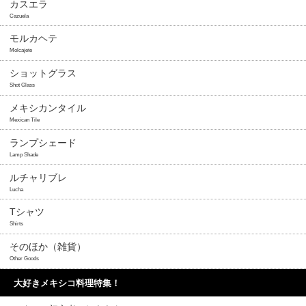
カスエラ
Cazuela
モルカヘテ
Molcajete
ショットグラス
Shot Glass
メキシカンタイル
Mexican Tile
ランプシェード
Lamp Shade
ルチャリブレ
Lucha
Tシャツ
Shirts
そのほか（雑貨）
Other Goods
大好きメキシコ料理特集！