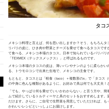
タコ
メキシコ料理と言えば、何を思い出しますか？そう、もちろんタ
リパリの皮に、ひき肉や野菜とチーズを乗せて食べるタコスです
て食べる、メキシコ本場のタコス。日本で知られているパリパリ
「TEXMEX（テックスメックス）」と呼ばれるものです。
メキシコ本場のタコスの皮は、薄いパンやナンのように柔らかい
る、トウモロコシで出来た生地で、メキシコの主食です。
もともと、タコスとは「軽食（taco）＋複数形のs」で「タコス（
の中身に色んな種類があるように、お好みで具は何でも大丈夫！
「でも、やっぱり何を乗せていいかわからない」と言う方や、簡
ムで紹介しているトルティーヤと具のセットをおすすめします。
だけます。さらに、ご自宅で生野菜を用意していただければ、も
かわいいレシピといっしょにお届けします。