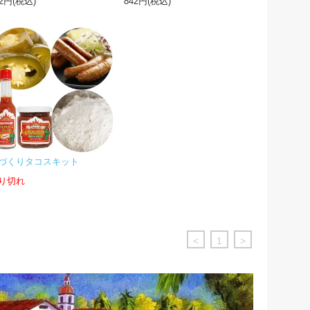
42円(税込)
842円(税込)
づくりタコスキット
り切れ
<
1
>