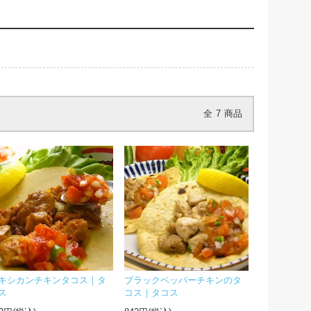
全
7
商品
キシカンチキンタコス｜タ
ブラックペッパーチキンのタ
ス
コス｜タコス