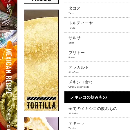
タコス
Tacos
トルティーヤ
Tortilla
サルサ
Salsa
ブリトー
Burrito
アラカルト
A La Carte
メキシコ食材
Other Mexican foods
メキシコの飲みもの
全てのメキシコの飲みもの
All drinks
テキーラ
Tequila