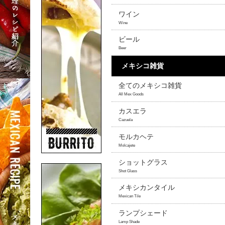
ワイン
Wine
ビール
Beer
メキシコ雑貨
全てのメキシコ雑貨
All Mex Goods
カスエラ
Cazuela
モルカヘテ
Molcajete
ショットグラス
Shot Glass
メキシカンタイル
Mexican Tile
ランプシェード
Lamp Shade