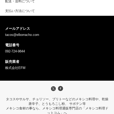
配送・送料について
支払い方法について
メールアドレス
tacos@elborracho.com
電話番号
092-724-9844
販売業者
株式会社EFM
タコスやサルサ、チョリソー、ブリトーなどのメキシコ料理や、乾燥
唐辛子、とうもろこし粉、 サボテン等
メキシコ食材の事なら、メキシコ料理通販専門店の「メキシコ料理ド
ットコム」へ