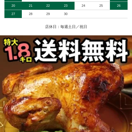
20
21
22
23
24
25
26
27
28
29
30
店休日：毎週土日／祝日