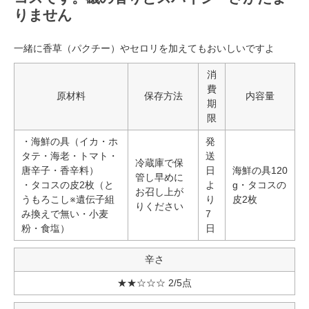
りません
一緒に香草（パクチー）やセロリを加えてもおいしいですよ
消
費
原材料
保存方法
内容量
期
限
・海鮮の具（イカ・ホ
発
タテ・海老・トマト・
送
冷蔵庫で保
唐辛子・香辛料）
日
海鮮の具120
管し早めに
・タコスの皮2枚（と
よ
g・タコスの
お召し上が
うもろこし※遺伝子組
り
皮2枚
りください
み換えで無い・小麦
7
粉・食塩）
日
辛さ
★★☆☆☆ 2/5点