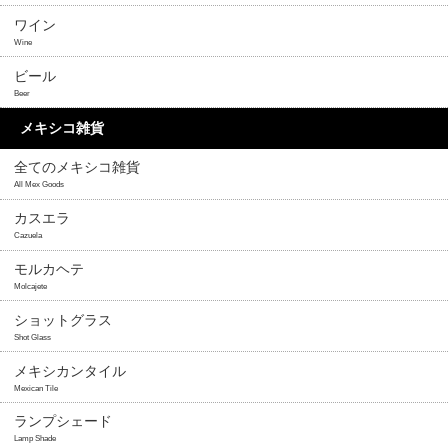
ワイン
Wine
ビール
Beer
メキシコ雑貨
全てのメキシコ雑貨
All Mex Goods
カスエラ
Cazuela
モルカヘテ
Molcajete
ショットグラス
Shot Glass
メキシカンタイル
Mexican Tile
ランプシェード
Lamp Shade