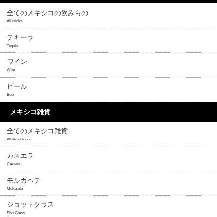
全てのメキシコの飲みもの
All drinks
テキーラ
Tequila
ワイン
Wine
ビール
Beer
メキシコ雑貨
全てのメキシコ雑貨
All Mex Goods
カスエラ
Cazuela
モルカヘテ
Molcajete
ショットグラス
Shot Glass