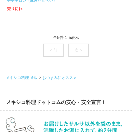
チチャロン（豚皮せんべい）
売り切れ
全
5
件
1
-
5
表示
< 前
次 >
メキシコ料理 通販
>
おつまみにオススメ
メキシコ料理ドットコムの安心・安全宣言！