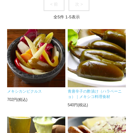
< 前
次 >
全
5
件
1
-
5
表示
メキシカンピクルス
青唐辛子の酢漬け（ハラペーニ
ョ）｜メキシコ料理食材
702円(税込)
540円(税込)