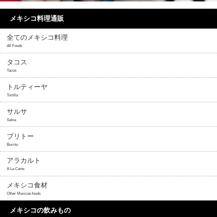
メキシコ料理通販
全てのメキシコ料理
All Foods
タコス
Tacos
トルティーヤ
Tortilla
サルサ
Salsa
ブリトー
Burrito
アラカルト
A La Carte
メキシコ食材
Other Mexican foods
メキシコの飲みもの