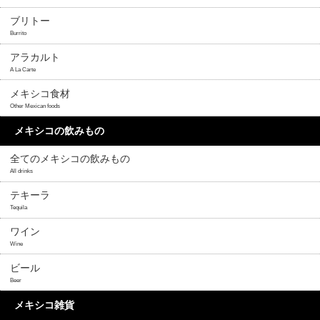
ブリトー
Burrito
アラカルト
A La Carte
メキシコ食材
Other Mexican foods
メキシコの飲みもの
全てのメキシコの飲みもの
All drinks
テキーラ
Tequila
ワイン
Wine
ビール
Beer
メキシコ雑貨