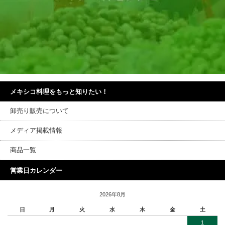
メキシコ料理をもっと知りたい！
卸売り販売について
メディア掲載情報
商品一覧
営業日カレンダー
2026年8月
日
月
火
水
木
金
土
1