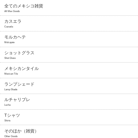
全てのメキシコ雑貨
All Mex Goods
カスエラ
Cazuela
モルカヘテ
Molcajete
ショットグラス
Shot Glass
メキシカンタイル
Mexican Tile
ランプシェード
Lamp Shade
ルチャリブレ
Lucha
Tシャツ
Shirts
そのほか（雑貨）
Other Goods