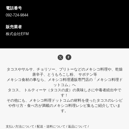
電話番号
092-724-9844
販売業者
株式会社EFM
タコスやサルサ、チョリソー、ブリトーなどのメキシコ料理や、乾燥
唐辛子、とうもろこし粉、 サボテン等
メキシコ食材の事なら、メキシコ料理通販専門店の「メキシコ料理ド
ットコム」へ
タコス、 トルティーヤ（タコスの皮）の美味しさに中毒者続出中で
す！
その他にも、メキシコ料理ドットコムの材料を使ったタコスのレシピ
や作り方・食べ方が満載のメキシコ料理レシピ集もご紹介していま
す。
支払い方法について
/
配送・送料について
/
返品について
/