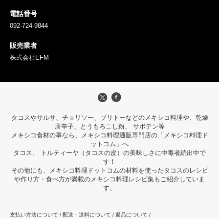
電話番号
092-724-9844
販売業者
株式会社EFM
タコスやサルサ、チョリソー、ブリトーなどのメキシコ料理や、乾燥
唐辛子、とうもろこし粉、 サボテン等
メキシコ食材の事なら、メキシコ料理通販専門店の「メキシコ料理ド
ットコム」へ
タコス、 トルティーヤ（タコスの皮）の美味しさに中毒者続出中で
す！
その他にも、メキシコ料理ドットコムの材料を使ったタコスのレシピ
や作り方・食べ方が満載のメキシコ料理レシピ集もご紹介していま
す。
支払い方法について
/
配送・送料について
/
返品について
/