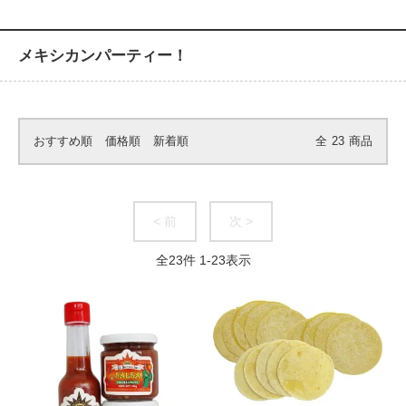
メキシカンパーティー！
おすすめ順
価格順
新着順
全
23
商品
< 前
次 >
全
23
件
1
-
23
表示