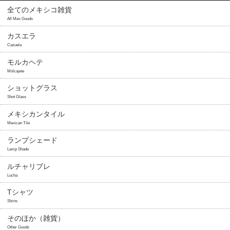
全てのメキシコ雑貨
All Mex Goods
カスエラ
Cazuela
モルカヘテ
Molcajete
ショットグラス
Shot Glass
メキシカンタイル
Mexican Tile
ランプシェード
Lamp Shade
ルチャリブレ
Lucha
Tシャツ
Shirts
そのほか（雑貨）
Other Goods