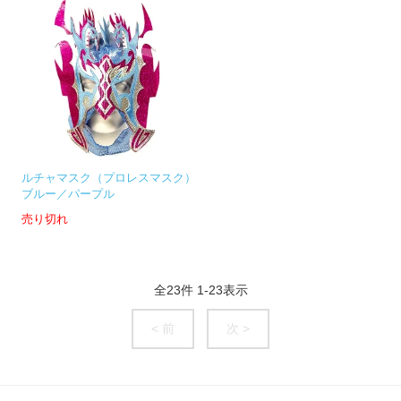
ルチャマスク（プロレスマスク）
ブルー／パープル
売り切れ
全
23
件
1
-
23
表示
< 前
次 >