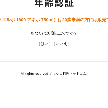
エルボ 1800 アネホ 750ml）は20歳未満の方には販
あなたは20歳以上ですか？
[ はい ]
[ いいえ ]
All rights reserved メキシコ料理ドットコム.